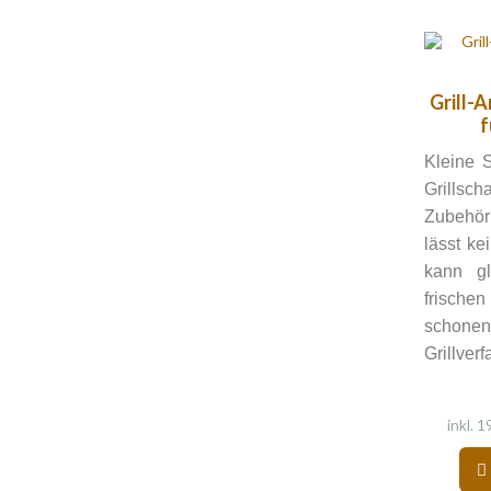
Grill-
f
Kleine 
Grillsc
Zubehör 
lässt ke
kann gl
frische
schonen
Grillver
inkl. 