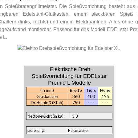
n Spießbratengrillmeister. Die Spießvorrichtung besteht aus
ängbaren Edelstahl-Glutkasten, einem steckbaren Spieß 
haltern (links, rechts) und einem Elektroantrieb. Alles ohne 
ageaufwand montierbar.
Passend für das Modell EDELstar Pre
 L.
Elektrische Dreh-
Spießvorrichtung für EDELstar
Premio L Modelle
(in mm)
Breite
Tiefe
Höhe
Glutkasten
360
100
195
Drehspieß (Stab)
750
- - -
- - -
Nettogewicht (in kg):
3,3
Lieferung:
Paketware