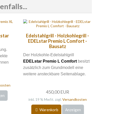
falls...
star
Edelstahlgrill - Holzkohlegrill -
EDELstar Premio L Comfort -
Bausatz
kung.
Der Holzkohle-Edelstahlgrill
rekte
EDELstar Premio L Comfort
besitzt
ennen
zusätzlich zum Grundmodell eine
weitere ansteckbare Seitenablage.
kosten
450,00 EUR
gen
inkl. 19 % MwSt. zzgl.
Versandkosten
Warenkorb
Anzeigen