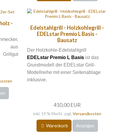
holz -
Edelstahlgrill - Holzkohlegrill -
EDELstar Premio L Basis -
hmecker,
Bausatz
r aus
Der Holzkohle-Edelstahlgrill
Grillgut
EDELstar Premio L Basis
ist das
Grundmodell der EDELstar Grill-
Modellreihe mit einer Seitenablage
inklusive.
kosten
gen
410,00 EUR
inkl. 19 % MwSt. zzgl.
Versandkosten
Warenkorb
Anzeigen