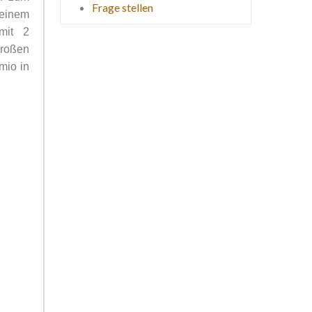
Frage stellen
 einem
mit 2
großen
mio in