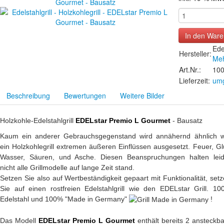
Ede
Hersteller:
Meh
Art.Nr.:
10
Lieferzeit:
umg
Beschreibung
Bewertungen
Weitere Bilder
Holzkohle-Edelstahlgrill
EDELstar Premio L Gourmet
- Bausatz
Kaum ein anderer Gebrauchsgegenstand wird annähernd ähnlich w
ein Holzkohlegrill extremen äußeren Einflüssen ausgesetzt. Feuer, Gl
Wasser, Säuren, und Asche. Diesen Beanspruchungen halten leid
nicht alle Grillmodelle auf lange Zeit stand.
Setzen Sie also auf Wertbeständigkeit gepaart mit Funktionalität, set
Sie auf einen rostfreien Edelstahlgrill wie den EDELstar Grill. 1
Edelstahl und 100% "Made in Germany"
!
Das Modell
EDELstar Premio L Gourmet
enthält bereits 2 ansteckb