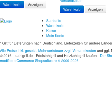
Versandkosten
Warenkorb
Anzeigen
Warenkorb
Anzeigen
Startseite
Warenkorb
Kasse
Mein Konto
* Gilt für Lieferungen nach Deutschland. Lieferzeiten für andere Länd
Alle Preise inkl. gesetzl. Mehrwertsteuer
zzgl. Versandkosten
und ggf. 
© 2016 - stahlgrill.de - Edelstahlgrill und Holzkohlegrill kaufen -
Der Sho
mod
ified eCommerce Shopsoftware © 2009-2026