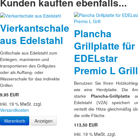
Kunden kauften ebenfalls...
Vierkantschale
Plancha
aus Edelstahl
Grillplatte für
Grillschale aus Edelstahl zum
EDELstar
Einlegen, marinieren und
Premio L Grill
transportieren des Grillgutes
oder als Auffang- oder
Wasserschale für das indirekte
Benutzen Sie Ihren Holzkohlegri
Grillen.
wie eine Herdplatte. Die 4
9,95 EUR
starke
Plancha-Grillplatte
au
Edelstahl (V2A) speichert u
inkl. 19 % MwSt. zzgl.
verteilt die Hitze gleichmäßig üb
Versandkosten
die volle Fläche.
Warenkorb
Anzeigen
113,50 EUR
inkl. 19 % MwSt. zzgl.