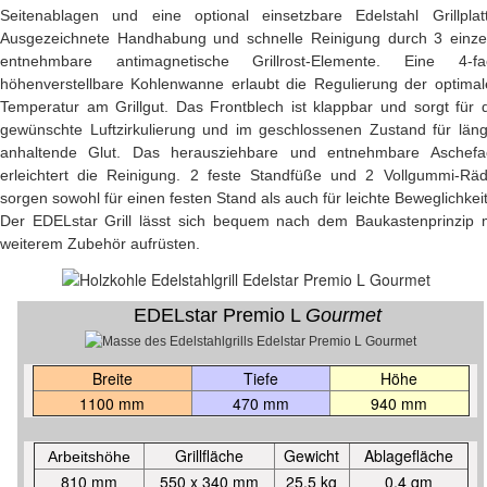
Seitenablagen und eine optional einsetzbare Edelstahl Grillplatt
Ausgezeichnete Handhabung und schnelle Reinigung durch 3 einze
entnehmbare antimagnetische Grillrost-Elemente. Eine 4-fa
höhenverstellbare Kohlenwanne erlaubt die Regulierung der optimal
Temperatur am Grillgut. Das Frontblech ist klappbar und sorgt für 
gewünschte Luftzirkulierung und im geschlossenen Zustand für läng
anhaltende Glut. Das herausziehbare und entnehmbare Aschefa
erleichtert die Reinigung. 2 feste Standfüße und 2 Vollgummi-Räd
sorgen sowohl für einen festen Stand als auch für leichte Beweglichkeit
Der EDELstar Grill lässt sich bequem nach dem Baukastenprinzip m
weiterem Zubehör aufrüsten.
EDELstar Premio L
Gourmet
Breite
Tiefe
Höhe
1100 mm
470 mm
940 mm
Grillfläche
Gewicht
Ablagefläche
Arbeitshöhe
810 mm
550 x 340 mm
25,5 kg
0,4 qm